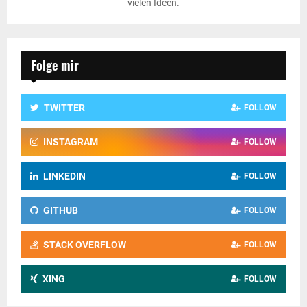
vielen Ideen.
Folge mir
TWITTER
FOLLOW
INSTAGRAM
FOLLOW
LINKEDIN
FOLLOW
GITHUB
FOLLOW
STACK OVERFLOW
FOLLOW
XING
FOLLOW