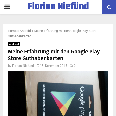
Florian Niefünd
PRIMARY
MENU
Home
»
Android
»
Meine Erfahrung mit den Google Play Store
Guthabenkarten
Android
Meine Erfahrung mit den Google Play
Store Guthabenkarten
by
Florian Niefünd
15. Dezember 2015
0