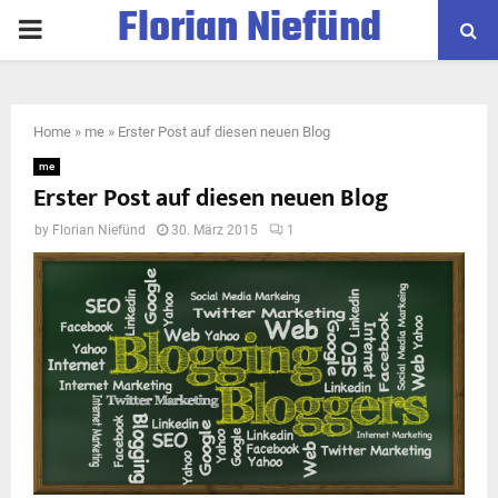
Florian Niefünd
PRIMARY
MENU
Home
»
me
»
Erster Post auf diesen neuen Blog
me
Erster Post auf diesen neuen Blog
by
Florian Niefünd
30. März 2015
1