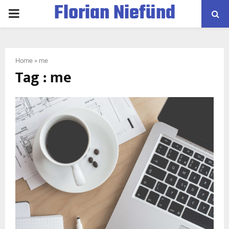
Florian Niefünd
PRIMARY
MENU
Home
»
me
Tag : me